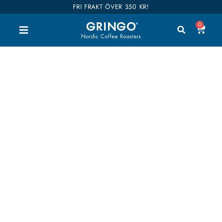
FRI FRAKT ÖVER 350 KR!
0
SINGLE ORIGIN
Att hitta kaffe som passar att säljas som Single
Origin är en stor del av livet här på Gringo
kafferosteri. Vi letar efter kaffen som verkligen
sticker ut och håller en exceptionell kvalitet. När du
hittar kaffe under den här kategorin vet du att vi
har lyckats. Några av kaffena kommer i mycket små
serier, och vissa håller sig kvar i sortimentet under
en längre period. Varje producent och kaffeparti är
annorlunda, det är en del av charmen.