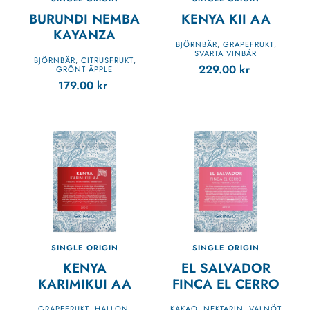
BURUNDI NEMBA
KENYA KII AA
KAYANZA
BJÖRNBÄR
GRAPEFRUKT
,
,
SVARTA VINBÄR
BJÖRNBÄR
CITRUSFRUKT
,
,
229.00
kr
GRÖNT ÄPPLE
179.00
kr
SINGLE ORIGIN
SINGLE ORIGIN
KENYA
EL SALVADOR
KARIMIKUI AA
FINCA EL CERRO
GRAPEFRUKT
HALLON
KAKAO
NEKTARIN
VALNÖT
,
,
,
,