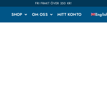
FRI FRAKT ÖVER 350 KR!
SHOP
OM OSS
MITT KONTO
Englis
TEAPIGS TEPÅSAR
 och framförallt gillar vi Teapigs tepåsar skarpt. De har s
form och funktion utöver det vanliga. HItta din favorit bland