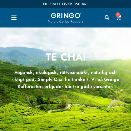
FRI FRAKT ÖVER 350 KR!
0
TE CHAI
Vegansk, ekologisk, rättvisemärkt, naturlig och
riktigt god. Simply Chai helt enkelt. Vi på Gringo
Kafferosteri erbjuder här tre goda varianter.