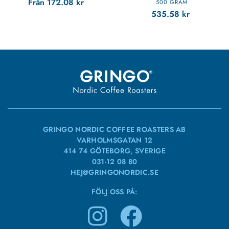
Från
172.08
kr
500 GRAM
535.58
kr
GRINGO NORDIC COFFEE ROASTERS AB
VARHOLMSGATAN 12
414 74 GÖTEBORG, SVERIGE
031-12 08 80
HEJ@GRINGONORDIC.SE
FÖLJ OSS PÅ: