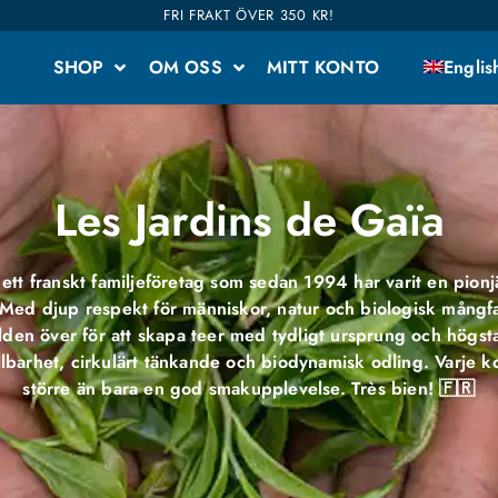
FRI FRAKT ÖVER 350 KR!
SHOP
OM OSS
MITT KONTO
Englis
Les Jardins de Gaïa
 ett franskt familjeföretag som sedan 1994 har varit en pion
e. Med djup respekt för människor, natur och biologisk mångf
den över för att skapa teer med tydligt ursprung och högsta 
barhet, cirkulärt tänkande och biodynamisk odling. Varje ko
större än bara en god smakupplevelse. Très bien! 🇫🇷