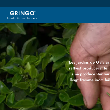
Les Jardins de Gaïa är
rättvist producerat t
små producenter värl
långt framme inom håll