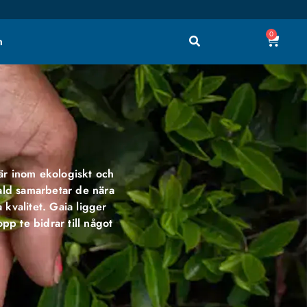
0
h
jär inom ekologiskt och
ald samarbetar de nära
kvalitet. Gaia ligger
pp te bidrar till något