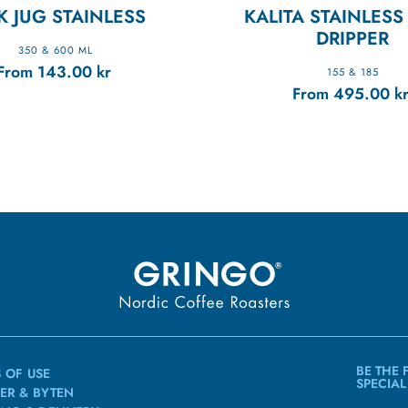
K JUG STAINLESS
KALITA STAINLES
DRIPPER
350 & 600 ML
From
143.00
kr
155 & 185
From
495.00
k
BE THE 
 OF USE
SPECIAL
ER & BYTEN