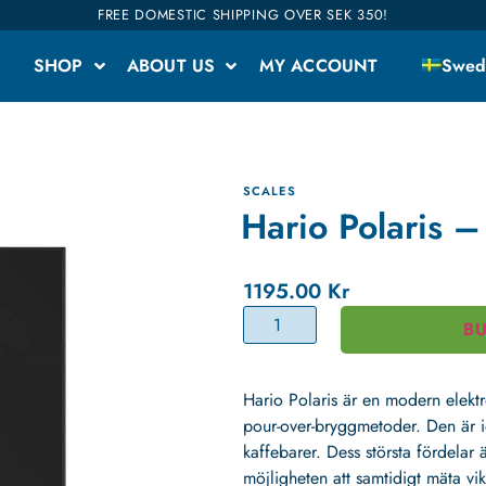
FREE DOMESTIC SHIPPING OVER SEK 350!
SHOP
ABOUT US
MY ACCOUNT
Swed
SCALES
Hario Polaris –
1195.00
Kr
B
Hario Polaris är en modern elekt
pour-over-bryggmetoder. Den är 
kaffebarer. Dess största fördelar
möjligheten att samtidigt mäta vi