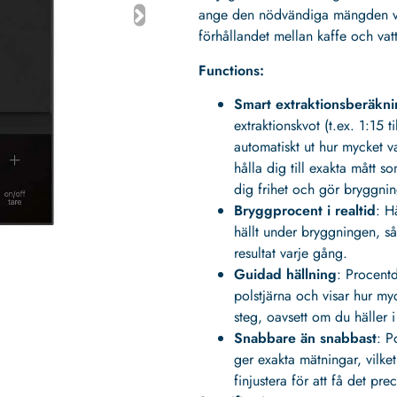
ange den nödvändiga mängden vat
förhållandet mellan kaffe och vat
Functions:
Smart extraktionsberäkn
extraktionskvot (t.ex. 1:15 t
automatiskt ut hur mycket 
hålla dig till exakta mått 
dig frihet och gör bryggni
Bryggprocent i realtid
: H
hällt under bryggningen, så
resultat varje gång.
Guidad hällning
: Procentd
polstjärna och visar hur myck
steg, oavsett om du häller 
Snabbare än snabbast
: P
ger exakta mätningar, vilket
finjustera för att få det pre