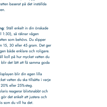
ten baserat på det inställda
ten.
ing
: Ställ enkelt in din önskade
ill 1:30), så räknar vågen
vatten som behövs. Du slipper
som 15, 30 eller 45 gram. Det ger
ngen både enklare och roligare.
åll koll på hur mycket vatten du
 blir det lätt att få samma goda
isplayen blir din egen lilla
et vatten du ska tillsätta i varje
i 20% eller 25%-steg.
olaris reagerar blixtsnabbt och
 gör det enkelt att justera och
cis som du vill ha det.