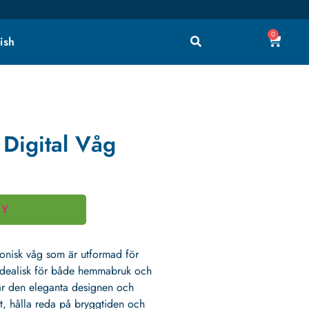
0
ish
 Digital Våg
UY
ronisk våg som är utformad för
idealisk för både hemmabruk och
 är den eleganta designen och
kt, hålla reda på bryggtiden och