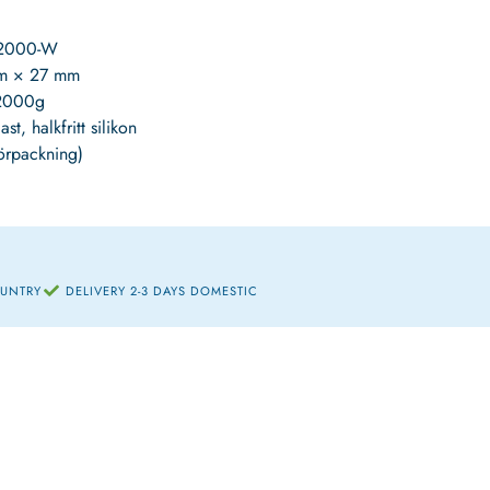
-2000-W
m × 27 mm
 2000g
st, halkfritt silikon
förpackning)
OUNTRY
DELIVERY 2-3 DAYS DOMESTIC