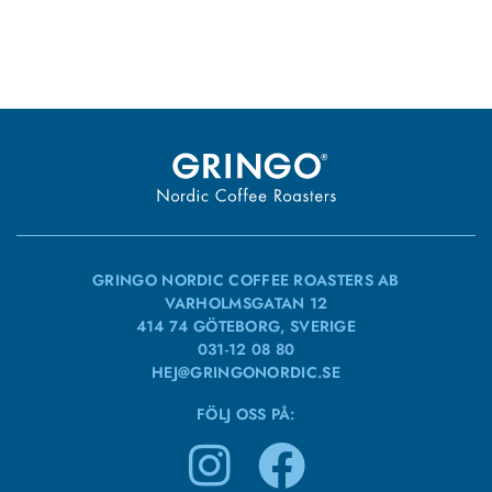
GRINGO NORDIC COFFEE ROASTERS AB
VARHOLMSGATAN 12
414 74 GÖTEBORG, SVERIGE
031-12 08 80
HEJ@GRINGONORDIC.SE
FÖLJ OSS PÅ: