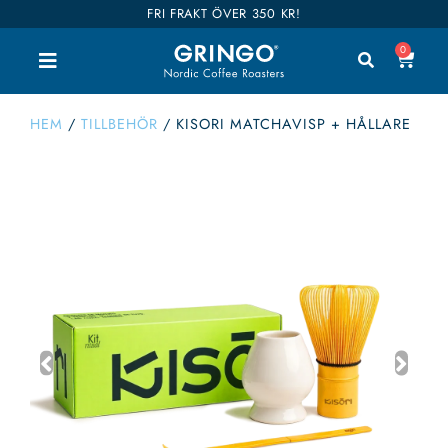
FRI FRAKT ÖVER 350 KR!
0
HEM
/
TILLBEHÖR
/
KISORI MATCHAVISP + HÅLLARE