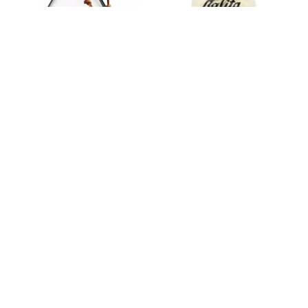
KAFFEBRYGGARE & FILTER
KAFFEFILTER
CHEMEX
KALITA WAVE
KAFFEBRYGGARE
PAPPERSFILTER
3-8 KOPPAR
155 & 185
Från
498.00
kr
Från
109.00
kr