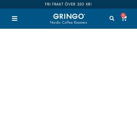
FRI FRAKT ÖVER 350 KR!
0
TILLBEHÖR
Här hittar du prisvärda tillbehör som gör att ditt
specialkaffe kommer smaka så gott det bara kan.
Det finns en mängd olika bryggmetoder och
tillbehör att välja mellan, alla är olika, har du frågor
kring sortimentet så ring eller maila oss så guidar vi
dig.