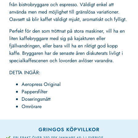
från bistrobryggare och espresso. Väldigt enkel att
använda men med möjlighet till gränslösa variationer.
Oavsett så blir kaffet väldigt mjukt, aromatiskt och fylligt.
Perfekt för den som tröttnat på stora maskiner, vill ha en
liten kaffebryggare med sig på kajakturen eller
fjällvandringen, eller bara vill ha en riktigt god kopp
kaffe. Bryggaren har de senaste åren diskuterats livligt i
specialkaffescenen och lovorden avlöser varandra.
DETTA INGÅR:
Aeropress Original
Pappersfilter
Doseringsmått
Omrörare
GRINGOS KÖPVILLKOR
FRI FRAKT ÖVER 350 SEK (ANNARS 65:-) I SVERIGE