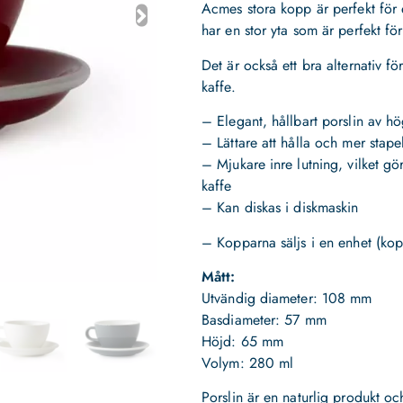
Acmes stora kopp är perfekt för e
har en stor yta som är perfekt för 
Det är också ett bra alternativ f
kaffe.
– Elegant, hållbart porslin av hö
– Lättare att hålla och mer stape
– Mjukare inre lutning, vilket gör
kaffe
– Kan diskas i diskmaskin
– Kopparna säljs i en enhet (kop
Mått:
Utvändig diameter: 108 mm
Basdiameter: 57 mm
Höjd: 65 mm
Volym: 280 ml
Porslin är en naturlig produkt och