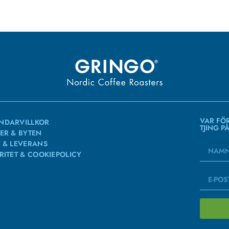
VAR FÖ
NDARVILLKOR
TJING P
ER & BYTEN
 & LEVERANS
RITET & COOKIEPOLICY