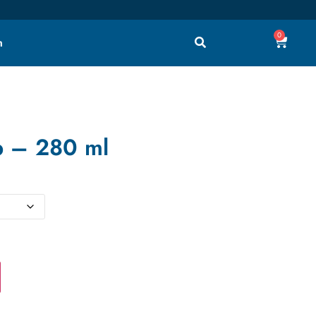
0
h
p – 280 ml