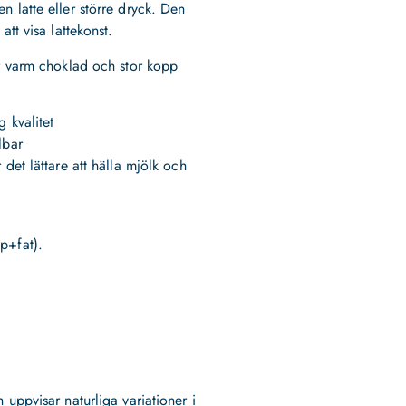
n latte eller större dryck. Den
att visa lattekonst.
ör varm choklad och stor kopp
g kvalitet
lbar
 det lättare att hälla mjölk och
p+fat).
 uppvisar naturliga variationer i