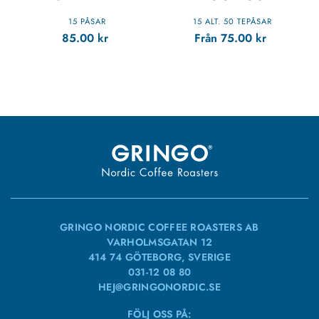
15 PÅSAR
15 ALT. 50 TEPÅSAR
85.00
kr
Från
75.00
kr
GRINGO NORDIC COFFEE ROASTERS AB
VARHOLMSGATAN 12
414 74 GÖTEBORG, SVERIGE
031-12 08 80
HEJ@GRINGONORDIC.SE
FÖLJ OSS PÅ: