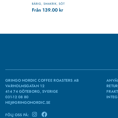
BÄRIG
SMAKRIK
SÖT
,
,
Från
139.00
kr
GRINGO NORDIC COFFEE ROASTERS AB
ANVÄ
VARHOLMSGATAN 12
RETUR
414 74 GÖTEBORG, SVERIGE
FRAKT
031-12 08 80
INTEG
HEJ@GRINGONORDIC.SE
FÖLJ OSS PÅ: