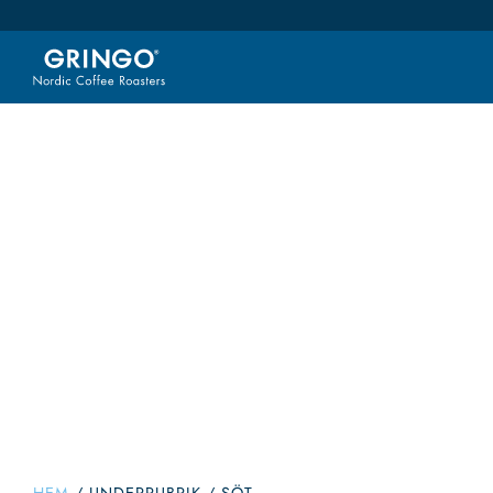
Sö
Välkommen till vår shop. Här kan du handla alla våra go
vårt sortiment i kategorier så du enkelt hittar vad du är
smaker så det ska bli enklare att hitta 