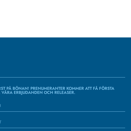
RST PÅ BÖNAN! PRENUMERANTER KOMMER ATT FÅ FÖRSTA
Å VÅRA ERBJUDANDEN OCH RELEASER.