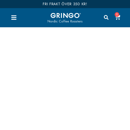
FRI FRAKT ÖVER 350 KR!
0
Multibegåvad
rengöringsborste
Välkommen till vår shop. Här kan du handla alla
våra goda kaffen, teer och tillbehör. Vi har delat
upp hela vårt sortiment i kategorier så du enkelt
hittar vad du är intresserad av. Våra kaffen är även
kategoriserade i smaker så det ska bli enklare att
hitta dina favoriter. Shop till you drop!