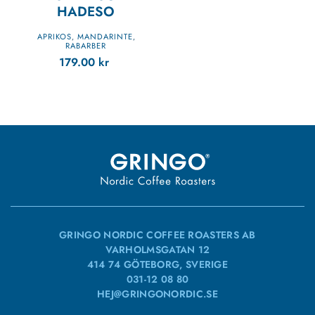
HADESO
APRIKOS
MANDARINTE
,
,
RABARBER
179.00
kr
GRINGO NORDIC COFFEE ROASTERS AB
VARHOLMSGATAN 12
414 74 GÖTEBORG, SVERIGE
031-12 08 80
HEJ@GRINGONORDIC.SE