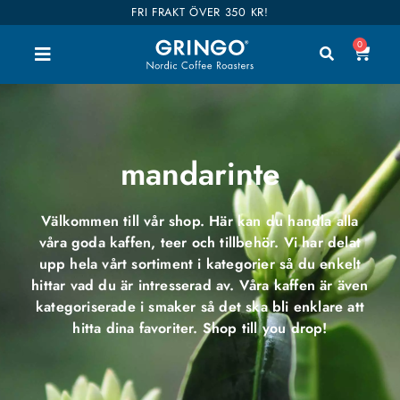
FRI FRAKT ÖVER 350 KR!
0
mandarinte
Välkommen till vår shop. Här kan du handla alla
våra goda kaffen, teer och tillbehör. Vi har delat
upp hela vårt sortiment i kategorier så du enkelt
hittar vad du är intresserad av. Våra kaffen är även
kategoriserade i smaker så det ska bli enklare att
hitta dina favoriter. Shop till you drop!