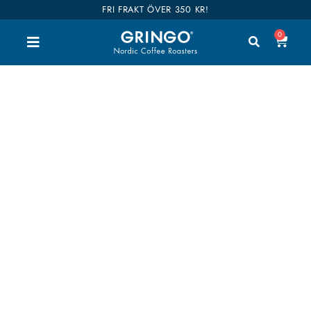
FRI FRAKT ÖVER 350 KR!
0
JUICIG
Välkommen till vår shop. Här kan du handla alla
våra goda kaffen, teer och tillbehör. Vi har delat
upp hela vårt sortiment i kategorier så du enkelt
hittar vad du är intresserad av. Våra kaffen är även
kategoriserade i smaker så det ska bli enklare att
hitta dina favoriter. Shop till you drop!