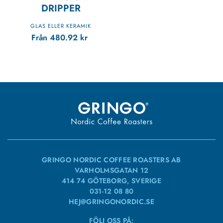
DRIPPER
GLAS ELLER KERAMIK
Från
480.92
kr
GRINGO NORDIC COFFEE ROASTERS AB
VARHOLMSGATAN 12
414 74 GÖTEBORG, SVERIGE
031-12 08 80
HEJ@GRINGONORDIC.SE
FÖLJ OSS PÅ: