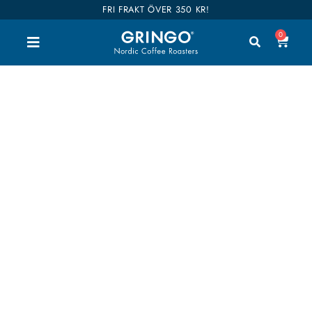
FRI FRAKT ÖVER 350 KR!
0
Glas eller Keramik
Välkommen till vår shop. Här kan du handla alla
våra goda kaffen, teer och tillbehör. Vi har delat
upp hela vårt sortiment i kategorier så du enkelt
hittar vad du är intresserad av. Våra kaffen är även
kategoriserade i smaker så det ska bli enklare att
hitta dina favoriter. Shop till you drop!