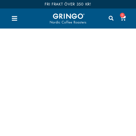
FRI FRAKT ÖVER 350 KR!
0
Coldbrew
Välkommen till vår shop. Här kan du handla alla
våra goda kaffen, teer och tillbehör. Vi har delat
upp hela vårt sortiment i kategorier så du enkelt
hittar vad du är intresserad av. Våra kaffen är även
kategoriserade i smaker så det ska bli enklare att
hitta dina favoriter. Shop till you drop!