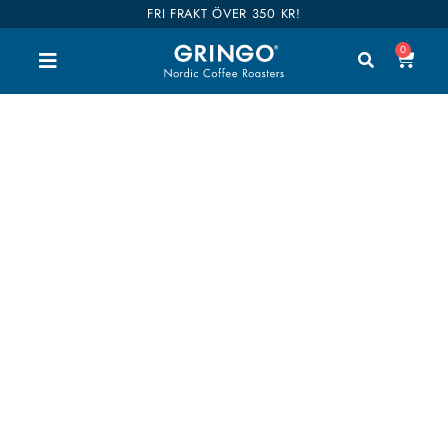
FRI FRAKT ÖVER 350 KR!
0
citrongräs
Välkommen till vår shop. Här kan du handla alla
våra goda kaffen, teer och tillbehör. Vi har delat
upp hela vårt sortiment i kategorier så du enkelt
hittar vad du är intresserad av. Våra kaffen är även
kategoriserade i smaker så det ska bli enklare att
hitta dina favoriter. Shop till you drop!