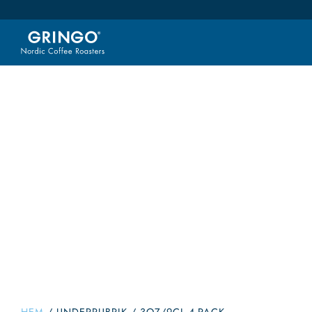
3oz/9cl
Välkommen till vår shop. Här kan du handla alla våra go
vårt sortiment i kategorier så du enkelt hittar vad du är
smaker så det ska bli enklare att hitta 