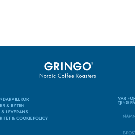
VAR FÖ
NDARVILLKOR
TJING P
ER & BYTEN
 & LEVERANS
RITET & COOKIEPOLICY