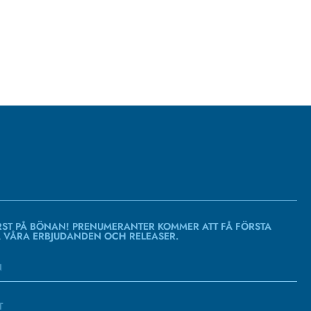
RST PÅ BÖNAN! PRENUMERANTER KOMMER ATT FÅ FÖRSTA
Å VÅRA ERBJUDANDEN OCH RELEASER.