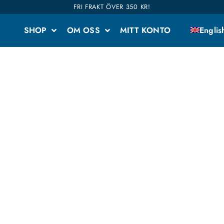
FRI FRAKT ÖVER 350 KR!
SHOP
OM OSS
MITT KONTO
Englis
 4-pack
da kaffen, teer och tillbehör. Vi har delat upp hela
 intresserad av. Våra kaffen är även kategoriserade i
dina favoriter. Shop till you drop!