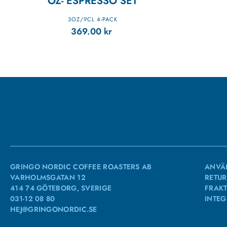
OZ- ESPRESSO SET
3OZ/9CL 4-PACK
369.00
kr
GRINGO NORDIC COFFEE ROASTERS AB
ANVÄ
VARHOLMSGATAN 12
RETUR
414 74 GÖTEBORG, SVERIGE
FRAKT
031-12 08 80
INTEG
HEJ@GRINGONORDIC.SE