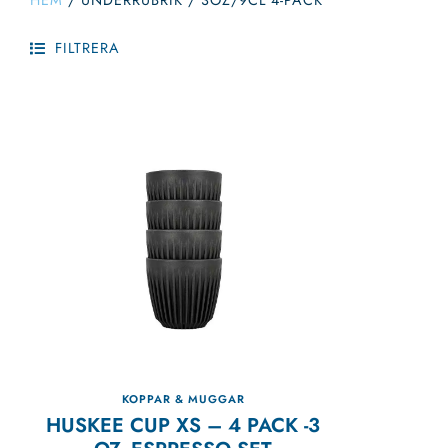
HEM
/
UNDERRUBRIK
/
3OZ/9CL 4-PACK
FILTRERA
KOPPAR & MUGGAR
HUSKEE CUP XS – 4 PACK -3