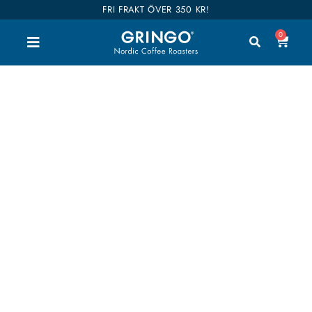
FRI FRAKT ÖVER 350 KR!
0
350-750 ml
Välkommen till vår shop. Här kan du handla alla
våra goda kaffen, teer och tillbehör. Vi har delat
upp hela vårt sortiment i kategorier så du enkelt
hittar vad du är intresserad av. Våra kaffen är även
kategoriserade i smaker så det ska bli enklare att
hitta dina favoriter. Shop till you drop!