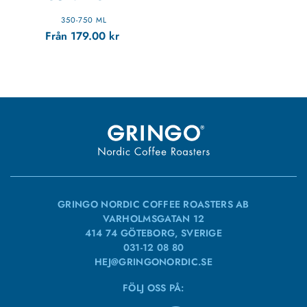
350-750 ML
Från
179.00
kr
GRINGO NORDIC COFFEE ROASTERS AB
VARHOLMSGATAN 12
414 74 GÖTEBORG, SVERIGE
031-12 08 80
HEJ@GRINGONORDIC.SE
FÖLJ OSS PÅ: