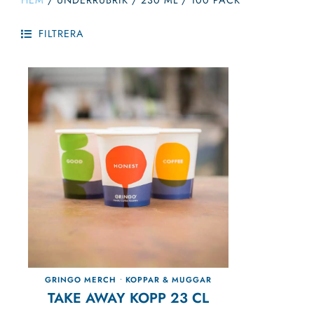
HEM
/
UNDERRUBRIK
/
230 ML / 100 PACK
FILTRERA
GRINGO MERCH
•
KOPPAR & MUGGAR
TAKE AWAY KOPP 23 CL