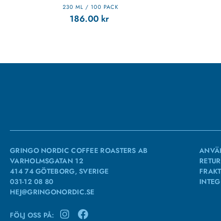
230 ML / 100 PACK
186.00
kr
GRINGO NORDIC COFFEE ROASTERS AB
ANVÄ
VARHOLMSGATAN 12
RETUR
414 74 GÖTEBORG, SVERIGE
FRAKT
031-12 08 80
INTEG
HEJ@GRINGONORDIC.SE
FÖLJ OSS PÅ: