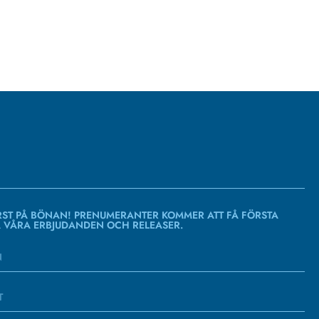
RST PÅ BÖNAN! PRENUMERANTER KOMMER ATT FÅ FÖRSTA
Å VÅRA ERBJUDANDEN OCH RELEASER.