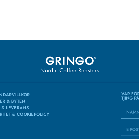
VAR FÖ
NDARVILLKOR
TJING P
ER & BYTEN
 & LEVERANS
RITET & COOKIEPOLICY