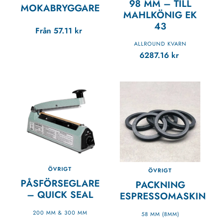
98 MM – TILL
MOKABRYGGARE
MAHLKÖNIG EK
43
Från
57.11
kr
ALLROUND KVARN
6287.16
kr
ÖVRIGT
ÖVRIGT
PÅSFÖRSEGLARE
PACKNING
– QUICK SEAL
ESPRESSOMASKIN
200 MM & 300 MM
58 MM (8MM)