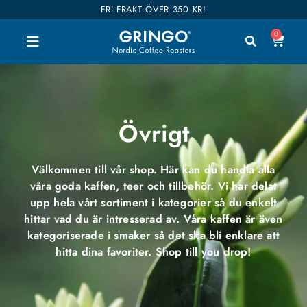
FRI FRAKT ÖVER 350 KR!
0
Övrigt
Välkommen till vår shop. Här kan du handla alla
våra goda kaffen, teer och tillbehör. Vi har delat
upp hela vårt sortiment i kategorier så du enkelt
hittar vad du är intresserad av. Våra kaffen är även
kategoriserade i smaker så det ska bli enklare att
hitta dina favoriter. Shop till you drop!