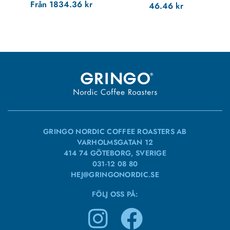
Från
1834.36
kr
46.46
kr
GRINGO NORDIC COFFEE ROASTERS AB
VARHOLMSGATAN 12
414 74 GÖTEBORG, SVERIGE
031-12 08 80
HEJ@GRINGONORDIC.SE
FÖLJ OSS PÅ: