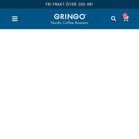
FRI FRAKT ÖVER 350 KR!
0
Baristatillbehör
Välkommen till vår shop. Här kan du handla alla
våra goda kaffen, teer och tillbehör. Vi har delat
upp hela vårt sortiment i kategorier så du enkelt
hittar vad du är intresserad av. Våra kaffen är även
kategoriserade i smaker så det ska bli enklare att
hitta dina favoriter. Shop till you drop!