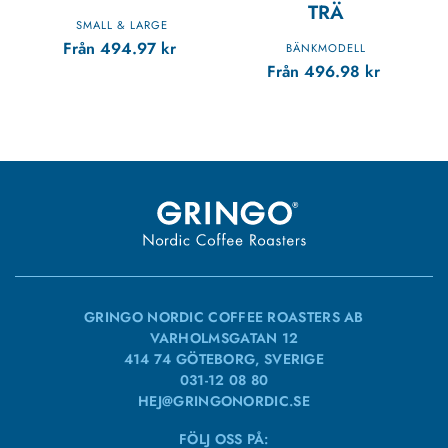
TRÄ
SMALL & LARGE
Från
494.97
kr
BÄNKMODELL
Från
496.98
kr
GRINGO NORDIC COFFEE ROASTERS AB
VARHOLMSGATAN 12
414 74 GÖTEBORG, SVERIGE
031-12 08 80
HEJ@GRINGONORDIC.SE
FÖLJ OSS PÅ: