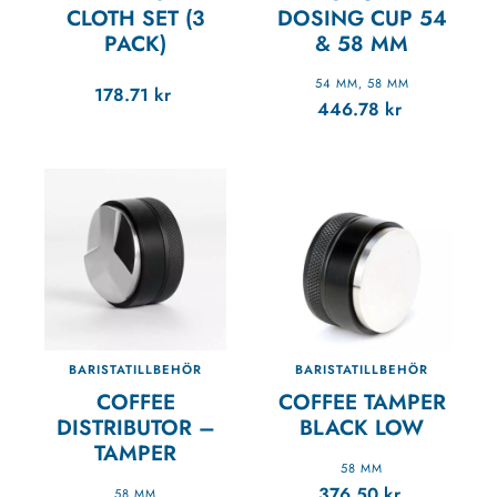
CLOTH SET (3
DOSING CUP 54
PACK)
& 58 MM
54 MM
58 MM
,
178.71
kr
446.78
kr
BARISTATILLBEHÖR
BARISTATILLBEHÖR
COFFEE
COFFEE TAMPER
DISTRIBUTOR –
BLACK LOW
TAMPER
58 MM
376.50
kr
58 MM