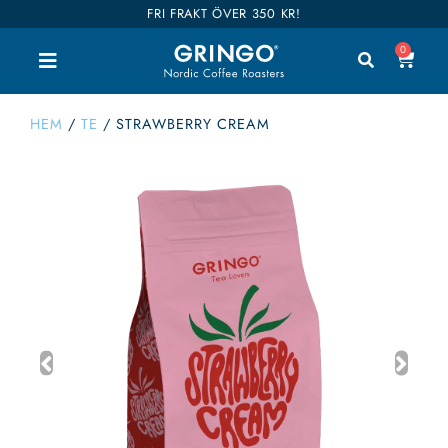
FRI FRAKT ÖVER 350 KR!
0
HEM
/
TE
/
STRAWBERRY CREAM