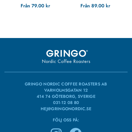
Från
79.00
kr
Från
89.00
kr
GRINGO NORDIC COFFEE ROASTERS AB
VARHOLMSGATAN 12
414 74 GÖTEBORG, SVERIGE
031-12 08 80
HEJ@GRINGONORDIC.SE
FÖLJ OSS PÅ: