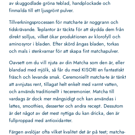
av skuggodlade gröna teblad, handplockade och
finmalda till ett ljusgrönt pulver.
Tillverkningsprocessen för matcha-te är noggrann och
tidskrävande. Teplantor är täckta för att skydda dem från
direkt solljus, vilket ökar produktionen av klorofyll och
aminosyror i bladen. Efter skörd ångas bladen, torkas
och mals i stenkvarnar för att skapa fint matchapulver.
Oavsett om du vill njuta av din Matcha som den är, eller
blandad med mjölk, så får du med KISORI en fantastiskt
fräsch och levande smak. Ceremoniellt matcha-te är tänkt
att avnjutas rent, tillagat helt enkelt med varmt vatten,
och används traditionellt i teceremonier. Matcha till
vardags är dock mer mångsidigt och kan användas i
lattes, smoothies, desserter och andra recept. Dessutom
är det något av det mest nyttiga du kan dricka, den är
fullproppad med antioxidanter.
Färgen avslöjar ofta vilket kvalitet det är på teet; matcha-