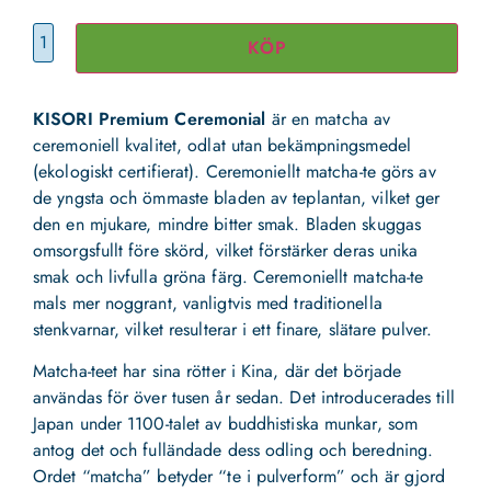
KÖP
KISORI Premium Ceremonial
är en matcha av
ceremoniell kvalitet, odlat utan bekämpningsmedel
(ekologiskt certifierat). Ceremoniellt matcha-te görs av
de yngsta och ömmaste bladen av teplantan, vilket ger
den en mjukare, mindre bitter smak. Bladen skuggas
omsorgsfullt före skörd, vilket förstärker deras unika
smak och livfulla gröna färg. Ceremoniellt matcha-te
mals mer noggrant, vanligtvis med traditionella
stenkvarnar, vilket resulterar i ett finare, slätare pulver.
Matcha-teet har sina rötter i Kina, där det började
användas för över tusen år sedan. Det introducerades till
Japan under 1100-talet av buddhistiska munkar, som
antog det och fulländade dess odling och beredning.
Ordet “matcha” betyder “te i pulverform” och är gjord