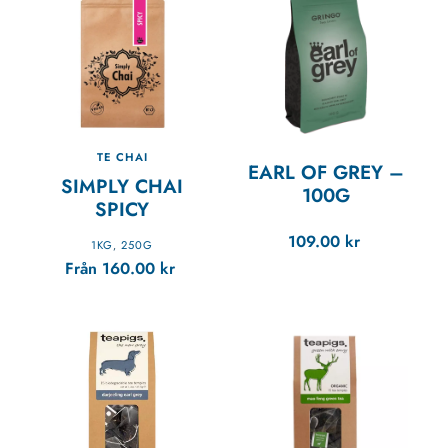
TE CHAI
EARL OF GREY
–
SIMPLY CHAI
100G
SPICY
109.00
kr
1KG
250G
,
Från
160.00
kr