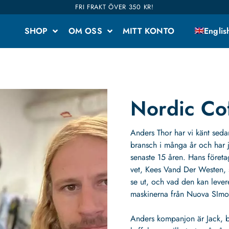
FRI FRAKT ÖVER 350 KR!
SHOP
OM OSS
MITT KONTO
Englis
Nordic Cof
Anders Thor har vi känt sedan
bransch i många år och har j
senaste 15 åren. Hans företa
vet, Kees Vand Der Westen, 
se ut, och vad den kan lever
maskinerna från Nuova SImone
Anders kompanjon är Jack, b