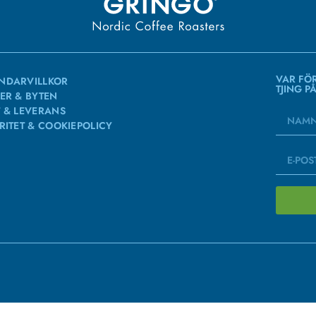
VAR FÖ
NDARVILLKOR
TJING P
ER & BYTEN
 & LEVERANS
RITET & COOKIEPOLICY