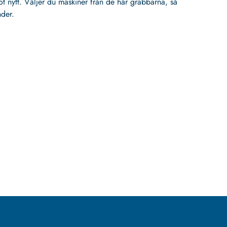
ot nytt. Väljer du maskiner från de här grabbarna, så
nder.