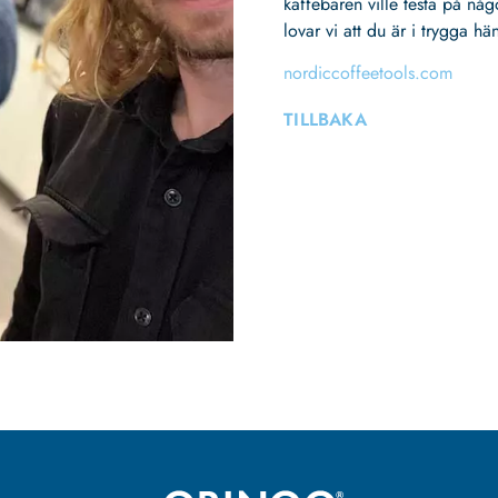
kaffebaren ville testa på någ
lovar vi att du är i trygga hä
nordiccoffeetools.com
TILLBAKA