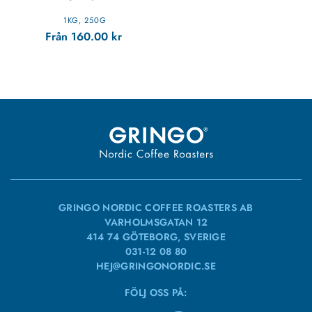
1KG
250G
,
Från
160.00
kr
GRINGO NORDIC COFFEE ROASTERS AB
VARHOLMSGATAN 12
414 74 GÖTEBORG, SVERIGE
031-12 08 80
HEJ@GRINGONORDIC.SE
FÖLJ OSS PÅ: