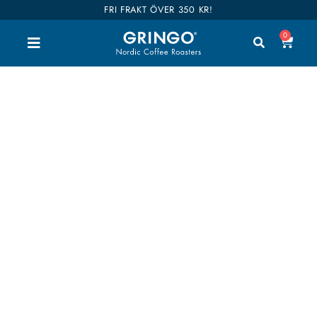
FRI FRAKT ÖVER 350 KR!
0
250g
Välkommen till vår shop. Här kan du handla alla
våra goda kaffen, teer och tillbehör. Vi har delat
upp hela vårt sortiment i kategorier så du enkelt
hittar vad du är intresserad av. Våra kaffen är även
kategoriserade i smaker så det ska bli enklare att
hitta dina favoriter. Shop till you drop!